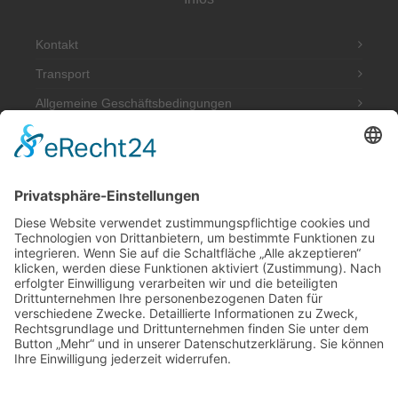
Kontakt
Transport
Allgemeine Geschäftsbedingungen
Impressum
Datenschutzerklärung
Adresse
Werkstatt und Möbelausstellung:
Hannoversche Str. 89 (Halle hinten rechts)
49328 Melle
Tel.: 0170 580 4667
post@antik-im-hof.de
Inhaber: Dieter Niecksch