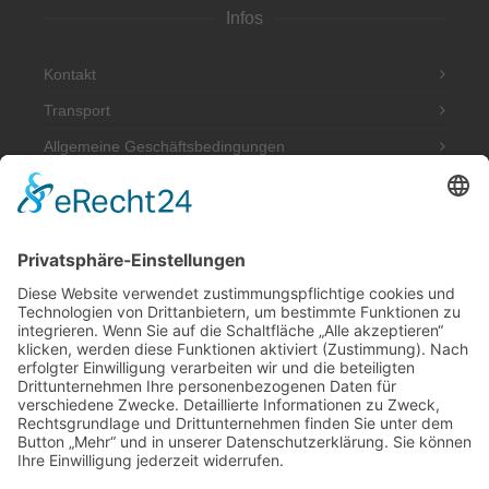
Infos
Kontakt
Transport
Allgemeine Geschäftsbedingungen
Impressum
Datenschutzerklärung
Adresse
Werkstatt und Möbelausstellung:
Hannoversche Str. 89 (Halle hinten rechts)
49328 Melle
Tel.: 0170 580 4667
post@antik-im-hof.de
Inhaber: Dieter Niecksch