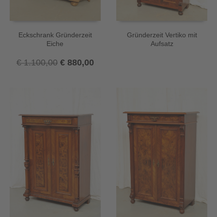
Eckschrank Gründerzeit
Gründerzeit Vertiko mit
Eiche
Aufsatz
Ursprünglicher
Aktueller
€
1.100,00
€
880,00
Preis
Preis
war:
ist:
€ 1.100,00
€ 880,00.