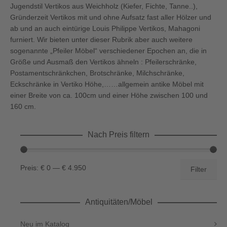
Jugendstil Vertikos aus Weichholz (Kiefer, Fichte, Tanne..),
Gründerzeit Vertikos mit und ohne Aufsatz fast aller Hölzer und
ab und an auch eintürige Louis Philippe Vertikos, Mahagoni
furniert. Wir bieten unter dieser Rubrik aber auch weitere
sogenannte „Pfeiler Möbel“ verschiedener Epochen an, die in
Größe und Ausmaß den Vertikos ähneln : Pfeilerschränke,
Postamentschränkchen, Brotschränke, Milchschränke,
Eckschränke in Vertiko Höhe,……allgemein antike Möbel mit
einer Breite von ca. 100cm und einer Höhe zwischen 100 und
160 cm.
Nach Preis filtern
Min.
Max.
Preis:
€ 0
—
€ 4.950
Filter
Preis
Preis
Antiquitäten/Möbel
Neu im Katalog