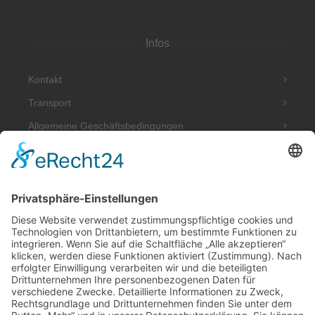
Infos
Kontakt
Transport
Allgemeine Geschäftsbedingungen
Impressum
Datenschutzerklärung
Adresse
Werkstatt und Möbelausstellung:
Hannoversche Str. 89 (Halle hinten rechts)
49328 Melle
Tel.: 0170 580 4667