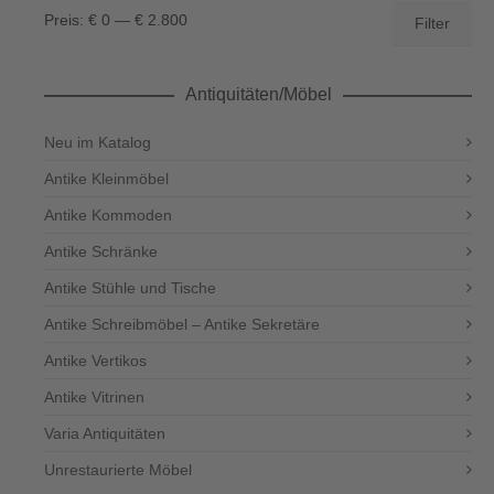
Min.
Max.
Preis:
€ 0
—
€ 2.800
Filter
Preis
Preis
Antiquitäten/Möbel
Neu im Katalog
Antike Kleinmöbel
Antike Kommoden
Antike Schränke
Antike Stühle und Tische
Antike Schreibmöbel – Antike Sekretäre
Antike Vertikos
Antike Vitrinen
Varia Antiquitäten
Unrestaurierte Möbel