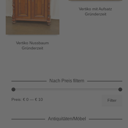
Vertiko mit Aufsatz
Gründerzeit
Vertiko Nussbaum
Gründerzeit
Nach Preis filtern
Min.
Max.
Preis:
€ 0
—
€ 10
Filter
Preis
Preis
Antiquitäten/Möbel