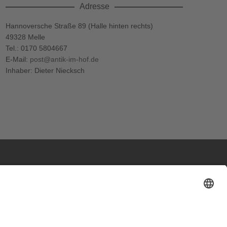
Adresse
Hannoversche Straße 89 (Halle hinten rechts)
49328 Melle
Tel.: 0170 5804667
E-Mail:
post@antik-im-hof.de
Inhaber: Dieter Niecksch
Adresse
Werkstatt und Möbelausstellung:
Hannoversche Str. 89 (Halle hinten rechts)
49328 Melle