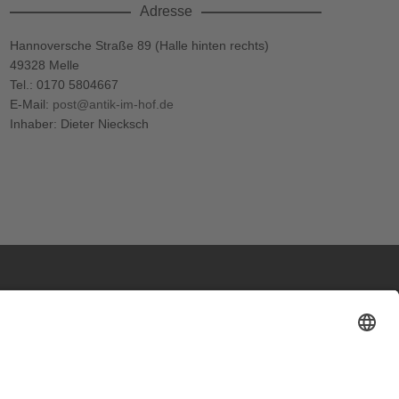
Adresse
Hannoversche Straße 89 (Halle hinten rechts)
49328 Melle
Tel.: 0170 5804667
E-Mail:
post@antik-im-hof.de
Inhaber: Dieter Niecksch
Adresse
Werkstatt und Möbelausstellung:
Hannoversche Str. 89 (Halle hinten rechts)
49328 Melle