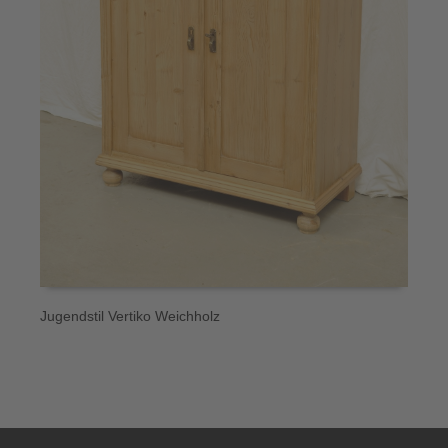
G
Jugendstil Vertiko Weichholz