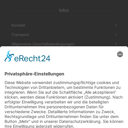
Infos
Kontakt
Transport
Allgemeine Geschäftsbedingungen
Impressum
Datenschutzerklärung
Adresse
Werkstatt und Möbelausstellung:
Hannoversche Str. 89 (Halle hinten rechts)
49328 Melle
Tel.: 0170 580 4667
post@antik-im-hof.de