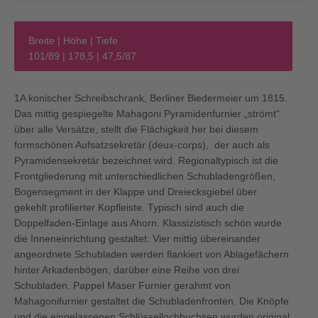
Breite | Höhe | Tiefe
101/89 | 178,5 | 47,5/87
1A konischer Schreibschrank, Berliner Biedermeier um 1815.
Das mittig gespiegelte Mahagoni Pyramidenfurnier „strömt“
über alle Versätze, stellt die Flächigkeit her bei diesem
formschönen Aufsatzsekretär (deux-corps), der auch als
Pyramidensekretär bezeichnet wird. Regionaltypisch ist die
Frontgliederung mit unterschiedlichen Schubladengrößen,
Bogensegment in der Klappe und Dreiecksgiebel über
gekehlt profilierter Kopfleiste. Typisch sind auch die
Doppelfaden-Einlage aus Ahorn. Klassizistisch schön wurde
die Inneneinrichtung gestaltet: Vier mittig übereinander
angeordnete Schubladen werden flankiert von Ablagefächern
hinter Arkadenbögen, darüber eine Reihe von drei
Schubladen. Pappel Maser Furnier gerahmt von
Mahagonifurnier gestaltet die Schubladenfronten. Die Knöpfe
und die eingelassenen Schlüssellochbuchsen wurden original