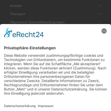
Kontakt
Transport
Allgemeine Geschäftsbedingungen
Impressum
Datenschutzerklärung
Adresse
Werkstatt und Möbelausstellung:
Hannoversche Str. 89 (Halle hinten rechts)
49328 Melle
Tel.: 0170 580 4667
post@antik-im-hof.de
Inhaber: Dieter Niecksch