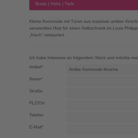
Breite | Höhe | Tiefe
Kleine Kommode mit Türen aus massiver antiker Kirsche
verwandtes Holz für einen Halbschrank im Louis Philippe
„frisch“ restauriert.
Ich habe Interesse an folgendem Stück und möchte meh
Artikel*
Name*
Straße
PLZ/Ort
Telefon
E-Mail*