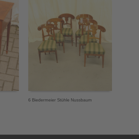
6 Biedermeier Stühle Nussbaum
Biederme
verglast