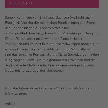
109 | 77,5 | 53,5
Barock Kommode von 1750 aus Sachsen (vielleicht auch
Erfurt), Nußholzfurnier mit reichen Bandeinlagen aus Esche
und Fadeneinlagen aus Ahorn sowie einer
außergewöhnlichen triptychonartigen Marketriegestaltung der
Platte. Die dreiseitig geschwungene Platte ist leicht
vorkragend und verläuft in ihren Frontschwüngen parallel zur
aufwändig konstruierten Schubladenfront. Regionaltypisch
sind das schlanke Format, die profilierte Sockelzarge mit den
ausgesägten Brettfüßen, die gerundeten Traversen und die
rundprofilierte Plattenkante. Eine sammelwürdige Antiquität
Möbel mit herausragender Marketerie!
Ich habe Interesse an folgendem Stück und möchte mehr
Informationen.
Artikel*