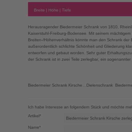
Breite | Höhe | Tiefe
Herausragender Biedermeier Schrank von 1810, Rhein
Kaiserstuhl-Freiburg-Bodensee. Mit seinem mächtigem
Breiten-/Höhenverhältnis könnte man den Schrank der B
außerordentlich schlichte Schönheit und Gliederung kla
entworfen und gebaut worden. Sehr guter Erhaltungszu
der Schrank ist in zwei Teile zerlegbar, ein sogenannte
Biedermeier Schrank Kirsche…Dielenschrank Biederme
Ich habe Interesse an folgendem Stück und möchte meh
Artikel*
Name*