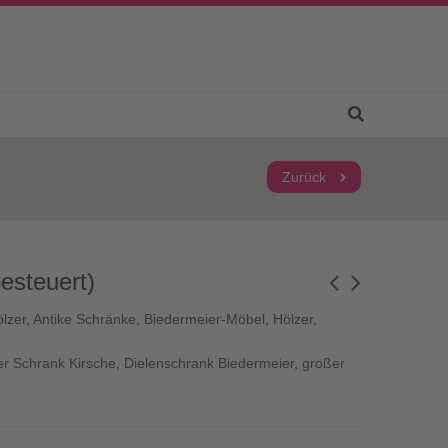
Zurück
esteuert)
lzer
,
Antike Schränke
,
Biedermeier-Möbel
,
Hölzer
,
er Schrank Kirsche
,
Dielenschrank Biedermeier
,
großer