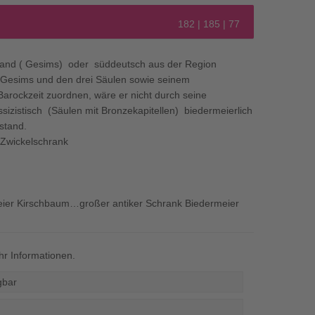
182 | 185 | 77
land ( Gesims) oder süddeutsch aus der Region
 Gesims und den drei Säulen sowie seinem
arockzeit zuordnen, wäre er nicht durch seine
ssizistisch (Säulen mit Bronzekapitellen) biedermeierlich
stand.
r Zwickelschrank
ier Kirschbaum…großer antiker Schrank Biedermeier
r Informationen.