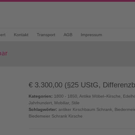
ert
Kontakt
Transport
AGB
Impressum
bar
€
3.300,00
(§25 UStG, Differenzb
Kategorien:
1800 - 1850
,
Antike Möbel–Kirsche, Edelhö
Jahrhundert
,
Mobiliar
,
Stile
Schlagwörter:
antiker Kirschbaum Schrank
,
Biedermei
Biedemeier Schrank Kirsche