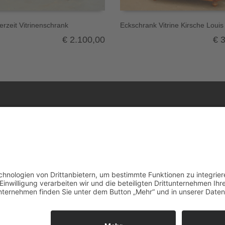
rzeit Vitrinenschrank
Eckschrank Vitrine Kirsche Louis
€
2.100,00
€
3
Alle Antiquitäten
Infos
Kontakt
öbel
Transport
Allgemeine Geschäftsbedingung
Impressum
ert
Datenschutzerklärung