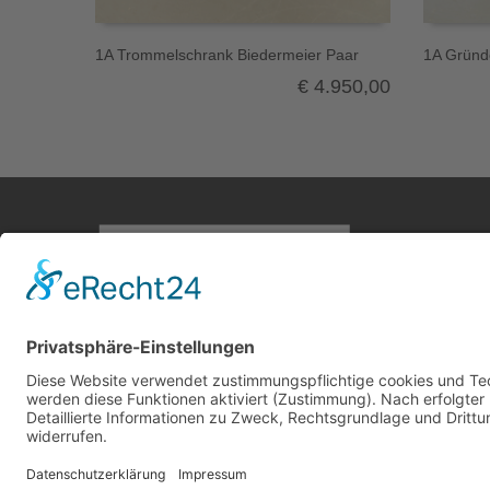
1A Trommelschrank Biedermeier Paar
1A Gründe
€
4.950,00
Home
Antike M
Hölzer
Stile
Jahrhund