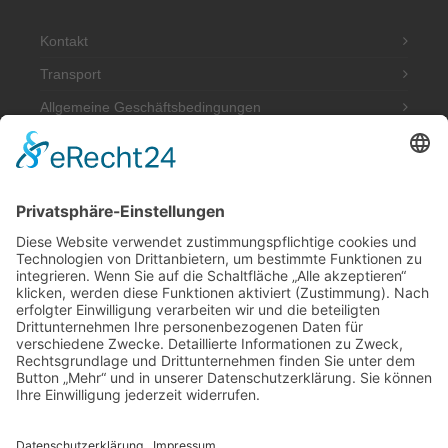
Kontakt
Transport
Allgemeine Geschäftsbedingungen
Impressum
Datenschutzerklärung
Adresse
Werkstatt und Möbelausstellung:
Hannoversche Str. 89 (Halle hinten rechts)
49328 Melle
Tel.: 0170 580 4667
post@antik-im-hof.de
Inhaber: Dieter Niecksch