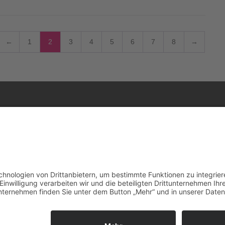
←
1
2
3
4
5
6
7
8
→
Alle Antiquitäten
Infos
Kontakt
öbel
Transport
Allgemeine Geschäftsbedingung
Impressum
ert
Datenschutzerklärung