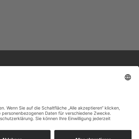
Adresse
Werkstatt und Möbelausstellung:
Hannoversche Str. 89 (Halle hinten rechts)
49328 Melle
Tel.: 0170 580 4667
en
post@antik-im-hof.de
Inhaber: Dieter Niecksch