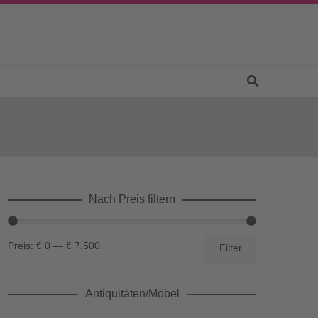
Nach Preis filtern
Min.
Max.
Preis:
€ 0
—
€ 7.500
Filter
Preis
Preis
Antiquitäten/Möbel