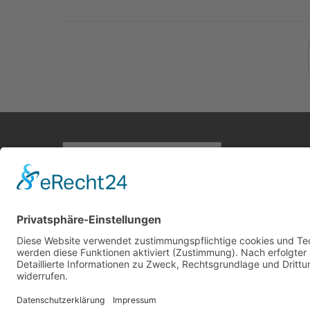
Home
Antike M
Hölzer
Stile
Jahrhund